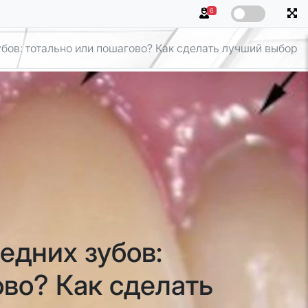
6
бов: тотально или пошагово? Как сделать лучший выбор
едних зубов:
ово? Как сделать