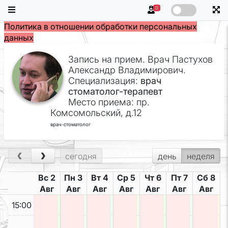
0
Политика в отношении обработки персональных
данных
Запись на прием. Врач Пастухов
Александр Владимирович.
Специализация:
врач
стоматолог-терапевт
Место приема: пр.
Комсомольский, д.12
врач-стоматолог
‹
›
сегодня
день
неделя
Вс 2
Пн 3
Вт 4
Ср 5
Чт 6
Пт 7
Сб 8
Авг
Авг
Авг
Авг
Авг
Авг
Авг
15:00