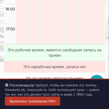
16:00
17:00
Это рабочее время, имеется свободная запись на
прием
Это нерабочее время, записи нет
На это время записан пациент
🏛
Роскомнадзор
требует, чтобы вы нажали эту кнопку.
Нажмите её, пожалуйста. Сайт использует куки — ровно
Copyright © 2005-2026
так же, как это делают все сайты в мире с 1994 года.
Unodenta
.
All rights reserved.
Свидетельство государственной регистрации №2020662412. Нашли
Выполняю требование РКН
ошибку - сообщите разработчику
unodenta_dev