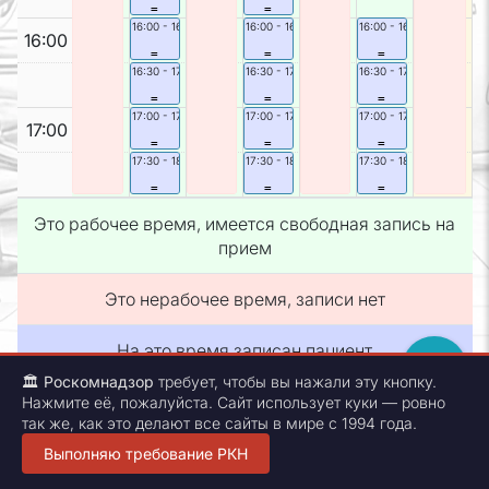
=
=
16:00
- 16:30
16:00
- 16:30
16:00
- 16:30
16:00
=
=
=
16:30
- 17:00
16:30
- 17:00
16:30
- 17:00
=
=
=
17:00
- 17:30
17:00
- 17:30
17:00
- 17:30
17:00
=
=
=
17:30
- 18:00
17:30
- 18:00
17:30
- 18:00
=
=
=
Это рабочее время, имеется свободная запись на
прием
Это нерабочее время, записи нет
На это время записан пациент
🏛
Роскомнадзор
требует, чтобы вы нажали эту кнопку.
Нажмите её, пожалуйста. Сайт использует куки — ровно
Copyright © 2005-2026
так же, как это делают все сайты в мире с 1994 года.
Unodenta
.
All rights reserved.
Свидетельство государственной регистрации №2020662412. Нашли
Выполняю требование РКН
ошибку - сообщите разработчику
unodenta_dev