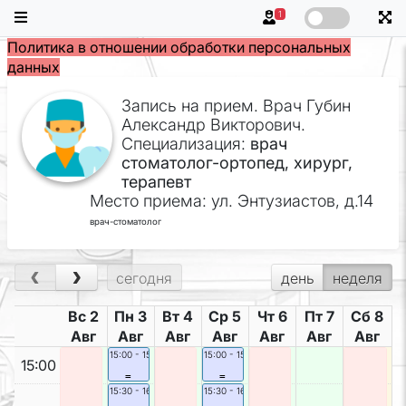
1
Политика в отношении обработки персональных
данных
Запись на прием. Врач Губин
Александр Викторович.
Специализация:
врач
стоматолог-ортопед, хирург,
терапевт
Место приема: ул. Энтузиастов, д.14
врач-стоматолог
‹
›
сегодня
день
неделя
Вс 2
Пн 3
Вт 4
Ср 5
Чт 6
Пт 7
Сб 8
Авг
Авг
Авг
Авг
Авг
Авг
Авг
15:00
- 15:30
15:00
- 15:30
15:00
=
=
15:30
- 16:00
15:30
- 16:00