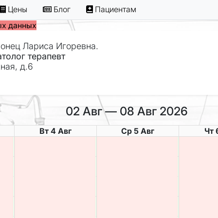
Цены
Блог
Пациентам
ых данных
онец Лариса Игоревна.
толог терапевт
ная, д.6
02 Авг — 08 Авг 2026
Вт 4 Авг
Ср 5 Авг
Чт 