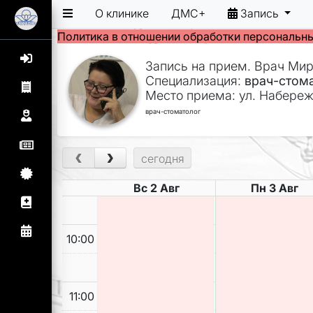
О клинике
ДМС+
Запись
Политика в отношении обработки персональн
Запись на прием. Врач Мир
Специализация:
врач-стома
Место приема: ул. Набереж
врач-стоматолог
‹
›
сегодня
Вс 2 Авг
Пн 3 Авг
10:00
11:00