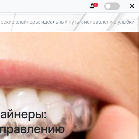
6
еские элайнеры: идеальный путь к исправлению улыбки
айнеры:
справлению