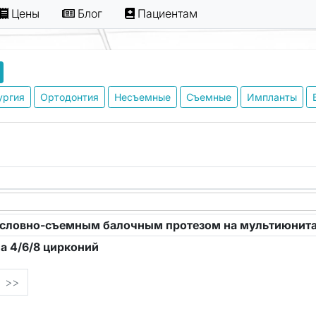
Цены
Блог
Пациентам
ургия
Ортодонтия
Несъемные
Съемные
Импланты
условно-съемным балочным протезом на мультиюнит
а 4/6/8 цирконий
>>