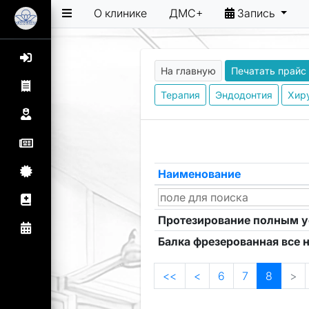
О клинике
ДМС+
Запись
На главную
Печатать прайс
Терапия
Эндодонтия
Хир
Наименование
Протезирование полным 
Балка фрезерованная все н
<<
<
6
7
8
>