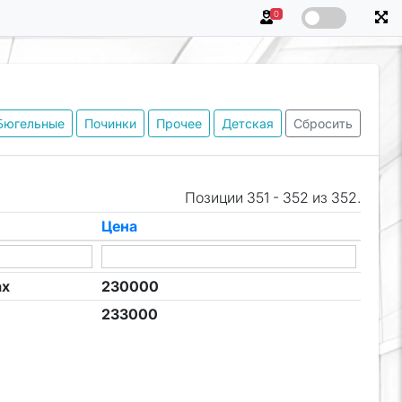
0
Бюгельные
Починки
Прочее
Детская
Сбросить
Позиции 351 - 352 из 352.
Цена
ах
230000
233000