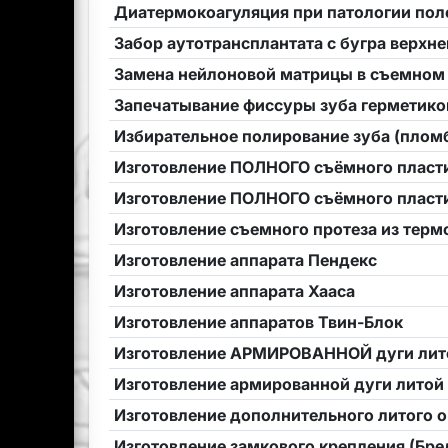
Диатермокоагуляция при патологии поло
Забор аутотрансплантата с бугра верхн
Замена нейлоновой матрицы в съемном 
Запечатывание фиссуры зуба герметик
Избирательное полирование зуба (плом
Изготовление ПОЛНОГО съёмного пласти
Изготовление ПОЛНОГО съёмного пласти
Изготовление съемного протеза из тер
Изготовление аппарата Пендекс
Изготовление аппарата Хааса
Изготовление аппаратов Твин-Блок
Изготовление АРМИРОВАННОЙ дуги лит
Изготовление армированной дуги литой
Изготовление дополнительного литого
Изготовление замкового крепления (Бре