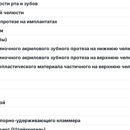
сти рта и зубов
ей челюсти
протезе на имплантатах
ом
бы)
ночного акрилового зубного протеза на нижнюю чел
ночного акрилового зубного протеза на верхнюю чел
мопластического материала частичного на верхнюю че
ой
 опорно-удерживающего кламмера
дент (Штейкригель)