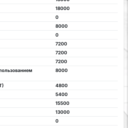
18000
0
8000
0
7200
7200
7200
спользованием
8000
Т)
4800
5400
15500
13000
0