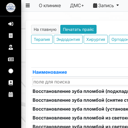
О клинике
ДМС+
Запись
На главную
Печатать прайс
Терапия
Эндодонтия
Хирургия
Ортодо
Наименование
Восстановление зуба пломбой (подкладк
Восстановление зуба пломбой (снятие 
Восстановление зуба пломбой (установк
Восстановление зуба пломбой из светок
Восстановление зуба пломбой из светок