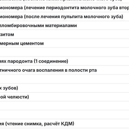
оиономера (лечение периодонтита молочного зуба вто
иономера (после лечения пульпита молочного зуба)
а пломбировочными материалами
озитом
номерным цементом
ях пародонта (1 соединение)
ничного очага воспаления в полости рта
х зубов)
ной челюсти)
ия (чтение снимка, расчёт КДМ)