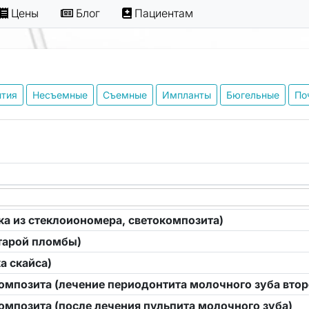
Цены
Блог
Пациентам
нтия
Несъемные
Съемные
Импланты
Бюгельные
По
а из стеклоиономера, светокомпозита)
старой пломбы)
а скайса)
омпозита (лечение периодонтита молочного зуба вто
омпозита (после лечения пульпита молочного зуба)