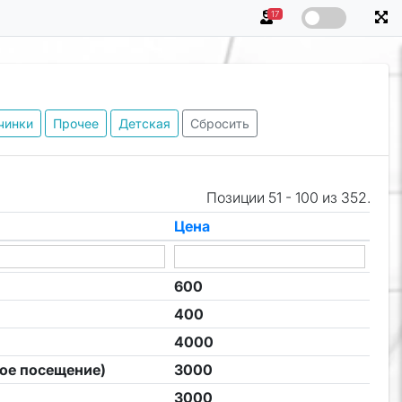
17
чинки
Прочее
Детская
Сбросить
Позиции 51 - 100 из 352.
Цена
600
400
4000
рое посещение)
3000
3000