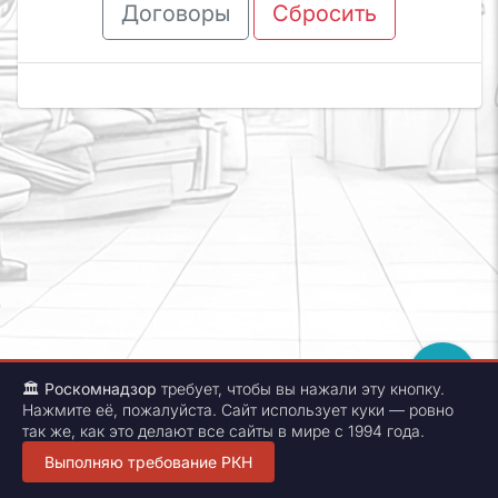
Договоры
Сбросить
🏛
Роскомнадзор
требует, чтобы вы нажали эту кнопку.
Нажмите её, пожалуйста. Сайт использует куки — ровно
Copyright © 2005-2026
так же, как это делают все сайты в мире с 1994 года.
Unodenta
.
All rights reserved.
Свидетельство государственной регистрации №2020662412. Нашли
Выполняю требование РКН
ошибку - сообщите разработчику
unodenta_dev